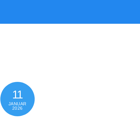
11
JANUAR
2026