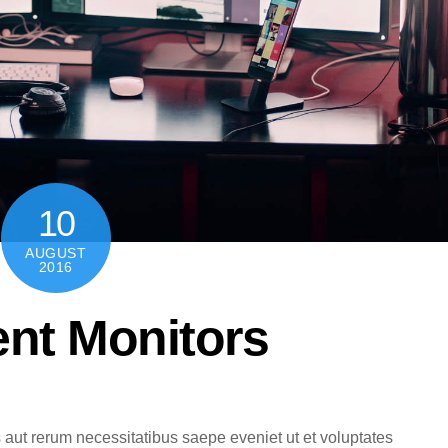
10
AUGUST
2016
ent Monitors
 aut rerum necessitatibus saepe eveniet ut et voluptates