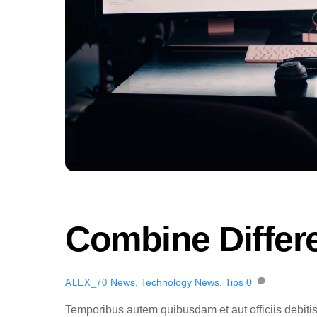
Combine Differ
News
,
Technology
News
,
Tips
0
ALEX_70
Temporibus autem quibusdam et aut officiis debitis