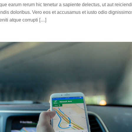
ue earum rerum hic tenetur a sapiente delectus, ut aut reiciend
endis doloribus. Vero eos et accusamus et iusto odio dignissimo
niti atque corrupti […]