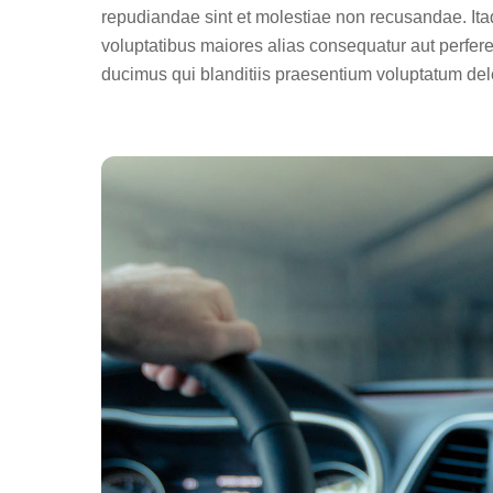
repudiandae sint et molestiae non recusandae. Itaq
voluptatibus maiores alias consequatur aut perfer
ducimus qui blanditiis praesentium voluptatum dele