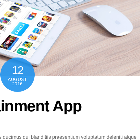
12
AUGUST
2016
ainment App
s ducimus qui blanditiis praesentium voluptatum deleniti atque